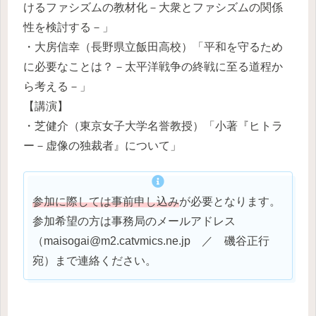
けるファシズムの教材化－大衆とファシズムの関係
性を検討する－」
・大房信幸（長野県立飯田高校）「平和を守るため
に必要なことは？－太平洋戦争の終戦に至る道程か
ら考える－」
【講演】
・芝健介（東京女子大学名誉教授）「小著『ヒトラ
ー－虚像の独裁者』について」
参加に際しては事前申し込み
が必要となります。
参加希望の方は事務局のメールアドレス
（maisogai@m2.catvmics.ne.jp ／ 磯谷正行
宛）まで連絡ください。